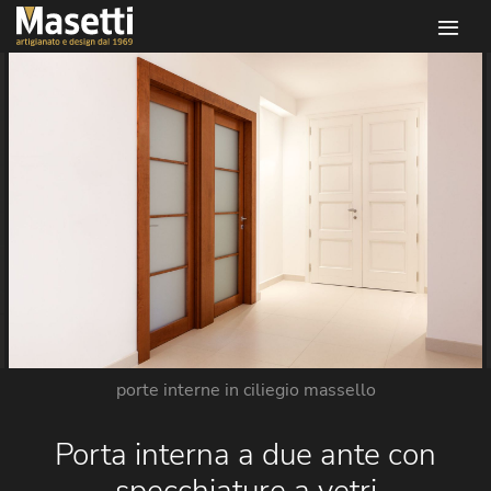
Infissi masetti
porte interne in ciliegio massello
Porta interna a due ante con
specchiature a vetri