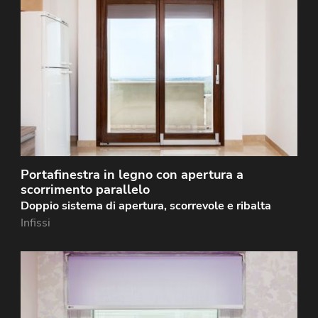
Infisso realizzato in legno lamellare di okoumé
dotato di un sistema di apertura scorrevole
complanare.
Portafinestra in legno con apertura a
scorrimento parallelo
Doppio sistema di apertura, scorrevole e ribalta
Infissi
Finestre in legno lamellare dotato di una particolare
soluzione di oscurante integrato e motorizzato,
disposto all'interno del vetrocamera. Questo