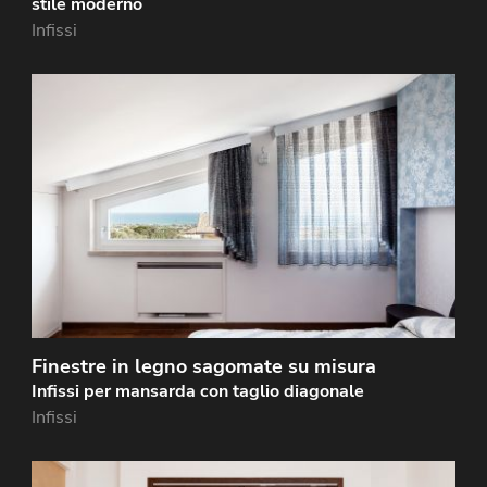
stile moderno
Infissi
Finestre laccate bianche realizzate in legno lamellare
di okoumé dello spessore di 68 mm, adattate su
misura al soffitto a spiovente di una mansarda.…
Finestre in legno sagomate su misura
Infissi per mansarda con taglio diagonale
Infissi