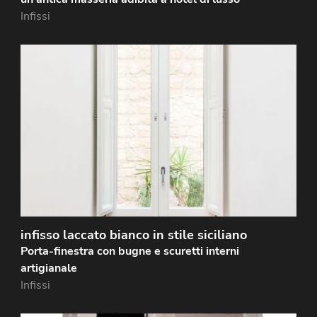
Infissi
Infisso realizzato in legno lamellare di okoumé, con
finitura laccata bianca opaca. Lo stile dell'apertura è
classico siciliano, con le bugne e i tradizionali…
infisso laccato bianco in stile siciliano
Porta-finestra con bugne e scuretti interni
artigianale
Infissi