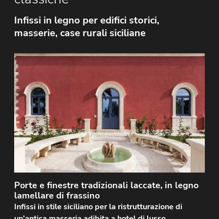
Infissi in legno per edifici storici,
masserie, case rurali siciliane
Infissi realizzati su misura in stile tradizionale
siciliano in legno lamellare di frassino laccati con
effetto a vena aperta. In linea con il progetto…
Porte e finestre tradizionali laccate, in legno
lamellare di frassino
Infissi in stile siciliano per la ristrutturazione di
un'antica masseria adibita a hotel di lusso