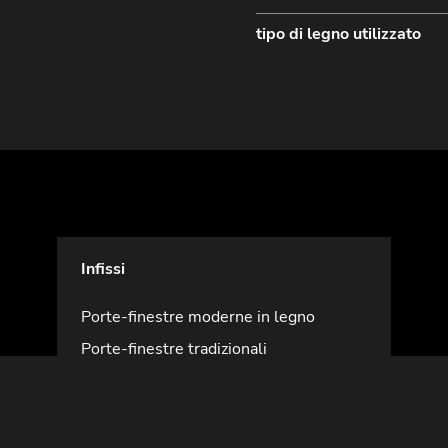
tipo di legno utilizzato
Infissi
Porte-finestre moderne in legno
Porte-finestre tradizionali
Persiane, scuri e frangisole
Portoni moderni
Portoni classici
Profili e sezioni infissi