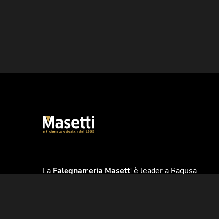
La
Falegnameria Masetti
è leader a Ragusa
nella
produzione e vendita di infissi in legno
e legno-alluminio, porte interne, mobili in
legno
su misura di design e strutture in legno,
di qualità artigianale. L’azienda si occupa della