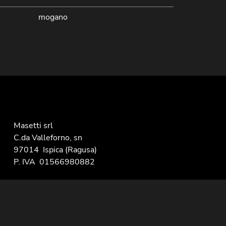
mogano
Masetti srl
C.da Valleforno, sn
97014
Ispica
(Ragusa)
P. IVA
01566980882
Tel.
+39 0932 951276
Email
info@infissi-masetti.it