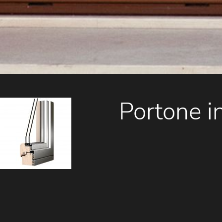
Portone i
Profili per infissi
legno-alluminio e
legno-bronzo