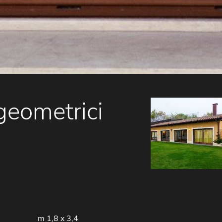
geometrici
Vetrate in legno
per villa
m 1,8 x 3,4