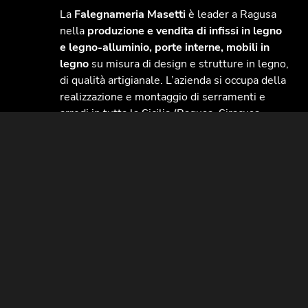
La
Falegnameria Masetti
è leader a Ragusa
nella
produzione e vendita di infissi in legno
e legno-alluminio, porte interne, mobili in
legno
su misura di design e strutture in legno,
di qualità artigianale. L’azienda si occupa della
realizzazione e montaggio di serramenti e
arredi in tutta la Sicilia (Ragusa, Siracusa,
Catania, Caltanissetta, Messina, Enna,
Agrigento, Trapani, Palermo), Calabria, e isola
di Malta. Si utilizzano solo profili in legno
certificati, con finiture e materiali di lusso.
Catalogo Infissi Masetti