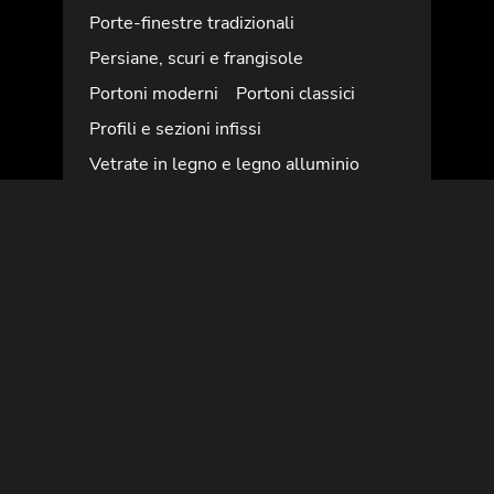
Porte-finestre tradizionali
Persiane, scuri e frangisole
Portoni moderni
Portoni classici
Profili e sezioni infissi
Vetrate in legno e legno alluminio
Infissi in legno alluminio
Infissi con aperture speciali
Porte
Porte classiche in legno
Porte moderne in legno
Arredi