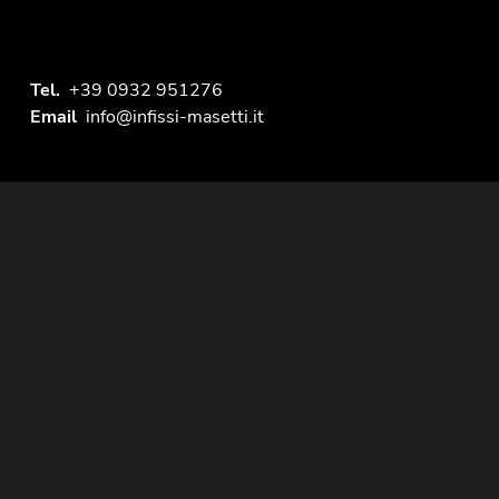
Tel.
+39 0932 951276
Email
info@infissi-masetti.it
Seguici sui social network
Privacy Policy
Cookie policy