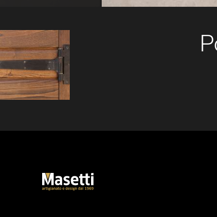
P
Infissi esterni per
casali in stile
siciliano