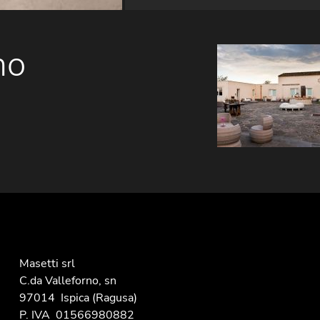
no
Infissi per
masseria
ristrutturata
Masetti srl
C.da Valleforno, sn
97014
Ispica
(Ragusa)
P. IVA
01566980882